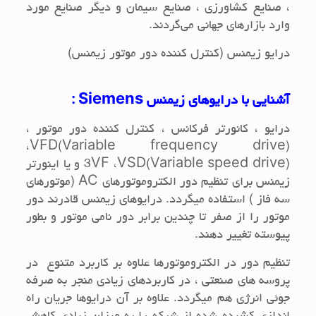
، صنایع کشاورزی ، صنایع سیمان و دیگر صنایع مورد
وارد بازارهای جهانی می‌گردند.
درایو زیمنس (کنترل کننده دور موتور زیمنس)
آشنایی با درایوهای زیمنس
Siemens
:
درایو ، کانورتر فرکانس ، کنترل کننده دور موتور ،
،
VFD(Variable frequency drive)
VSD(Variable speed drive)
،
3VF
و یا اینورتر
زیمنس برای تنظیم دور الکتروموتورهای
AC
(موتورهای
سه فاز ) استفاده میگردد. درایوهای زیمنس قادرند دور
موتور را از صفر تا چندین برابر دور نامی موتور و بطور
پیوسته تغییر دهند.
تنظیم دور در الکتروموتورها علاوه بر کاربرد متنوع در
پروسه های صنعتی ، در کاربردهای زیادی منجر به صرفه
جوئی انرژی هم میگردد. علاوه بر آن درایوها جریان راه