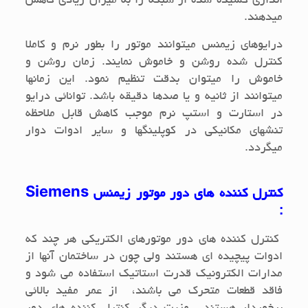
اندازی کشیده شده از شبکه را به میزان زیادی کاهش
میدهند.
درایوهای زیمنس میتوانند موتور را بطور نرم و کاملا
کنترل شده روشن و خاموش نمایند. زمان روشن و
خاموش را میتوان بدقت تنظیم نمود. این زمانها
میتوانند از ثانیه و یا صدها دقیقه باشد. توانائی درایو
در استارت و استپ نرم موجب کاهش قابل ملاحظه
تنشهای مکانیکی در کوپلینگها و سایر ادوات دوار
میگردد.
کنترل کننده های دور موتور زیمنس
Siemens
:
كنترل كننده هاي دور موتورهاي الكتريكي هر چند كه
ادوات پيچيده اي هستند ولي چون در ساختمان آنها از
مدارات الكترونيك قدرت استاتيك استفاده مي شود و
فاقد قطعات متحرك مي باشند، از عمر مفيد بالائي