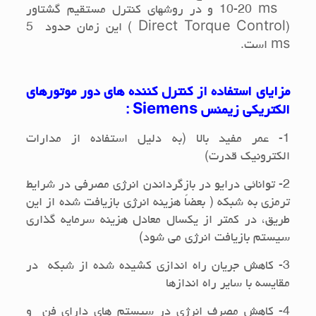
10-20 ms
و در روشهای کنترل مستقیم گشتاور
(
Direct Torque Control
) این زمان حدود
5
ms
است.
مزاياي استفاده از كنترل كننده هاي دور موتورهاي
الكتريكي زیمنس
Siemens
:
1- عمر مفيد بالا (به دليل استفاده از مدارات
الكترونيك قدرت)
2- توانائي درايو در بازگرداندن انرژي مصرفي در شرایط
ترمزی به شبكه ( بعضاً هزينه انرژي بازيافت شده از اين
طريق، در كمتر از يكسال معادل هزينه سرمايه گذاري
سيستم بازيافت انرژي مي شود)
3- كاهش جريان راه اندازی كشيده شده از شبكه در
مقایسه با سایر راه اندازها
4- كاهش مصرف انرژي در سيستم هاي داراي فن و