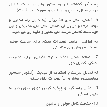
پمپ (در گذشته با وجود موتور هاي دور ثابت، كنترل
جريان سيال با دمپرها و یا ولوها صورت مي گرفت)
5- كاهش تنش هاي الكتريكي (به دليل راه اندازي و
توقف نرم) و در پي آن كاهش تنش هاي مكانيكي و اين
خود باعث كاهش هزينه هاي تعمير و نگهداري مي شود.
6- افزايش دامنه تغييرات ممكن براي سرعت موتور
نسبت به روش هاي مكانيكي
7- اضافه شدن امكانات نرم افزاري براي مديريت
عملكرد كنترل دور
8- تعدیل سرعت با استفاده از فیدبک (انکودر،سنسور
دما،سنسور فشار و …) بصورت حلقه بسته
9- امکان راستگرد و چپگرد کردن موتور بدون نیاز به
تجهیز اضافی
10- حفاظت کامل موتور و ماشین