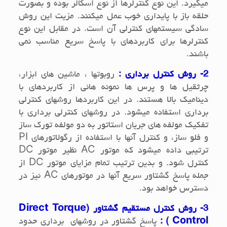
میگیرد. این نوع کنترلرها از نوع اسکالر بوده و بصورت
حلقه باز با پایداری خوب عمل میکنند. مزیت این روش
سادگی سیستمهای کنترلی آن است. در مقابل این نوع
کنترلرها برای کاربردهای با پاسخ سریع مناسب نمی
باشند.
2- روش کنترل برداری :
روبوتها ، ماشین های ابزار،
چرثقیل ها و پرس ها نمونه هائی از کاربردهای با
دینامیک بالا هستند. در این کاربردها روشهای کنترلی
برداری استفاده میشود. در روشهای کنترلی برداری با
تفکیک مولفه های جریان استاتور به دو مولفه تورک ساز
و فلو ساز، و کنترل آنها با استفاده از رگولاتورهای
PI
ترتیبی داده میشود که موتور
AC
نظیر موتور
DC
کنترل شود. و بدین ترتیب تمام مزایای موتور
DC
از
جمله پاسخ گشتاور سریع آنها در موتورهای
AC
نیز در
دسترس خواهد بود.
3- روش کنترل مستقیم گشتاور (
Direct Torque
Control
) :
پاسخ گشتاور در روشهای برداری حدود