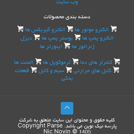
وب سایت
دسته بندی محصولات
الکترو موتور ها
الکترو گیربکس ها
الکترو پمپ ها
بوستر پمپ ها
دیزل
ژنراتور ها
اینورتر ها
کنترلر های دما
ترموکوپل ها
المنت ها
کابل های حرارتی
سیم و کابل
قطعات
یدکی
کليه حقوق و محتوای اين سايت متعلق به شرکت
پارسه نیک نوین
می باشد. Copyright
Parse
Nic Novin
© 1405