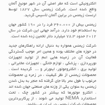
الکترونیکی است که مقر اصلی آن در شهر مونیخ آلمان
واقع شده است. شرکت زیمنس سال ۱۸۴۷ توسط
ارنست زیمنس در برلین آلمان تأسیس گردید.
زیمنس بیش از ۳۶۰.۰۰۰ فرد را در ۱۹۰ کشور جهان
به استخدام خود دارد. درآمد جهانی این شرکت در سال
۲۰۱۲ حدود ۷۸.۳ میلیارد دلار تخمین زده شده است.
شرکت زیمنس همواره به دنبال ارائه راهکارهای جدید
در حوزه های مختلف بوده و همین امر موجب گستردگی
فعالیت آن در زمینه هایی اعم از تولید تجهیزات
نورپردازی ، پزشکی ، لوازم خانگی ، تجهیزات مخابراتی ،
تولید برق ، الکتروموتور، اینورتر و … گردیده است .
محصولات زیمنس از نظر کیفیت ، در زمره ی محصولات
مرغوب با طول عمر بالا جای گرفته که منجر به بدل شدن
زیمنس به عنوان یکی از وزنه های صنعتی جهان شده اند
. الکترو موتورها که بیشتر در کشور چک ، تحت
استاندارد
NEMA
تولید می شوند ، از پرکاربردترین
محصولات شرکت زیمنس در ایران می باشند.