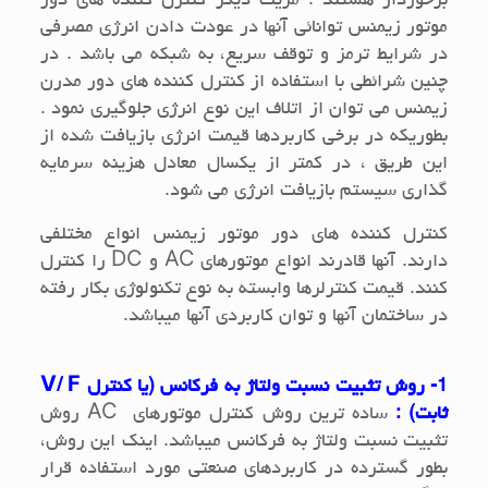
برخوردار هستند . مزيت ديگر كنترل كننده هاي دور
موتور زیمنس توانائي آنها در عودت دادن انرژي مصرفي
در شرایط ترمز و توقف سریع، به شبكه مي باشد . در
چنين شرائطي با استفاده از كنترل كننده هاي دور مدرن
زیمنس مي توان از اتلاف اين نوع انرژي جلوگيري نمود .
بطوريكه در برخي كاربردها قيمت انرژي بازيافت شده از
اين طريق ، در كمتر از يكسال معادل هزينه سرمايه
گذاري سيستم بازيافت انرژي مي شود.
کنترل کننده های دور موتور زیمنس انواع مختلفی
دارند. آنها قادرند انواع موتورهای
AC
و
DC
را کنترل
کنند. قیمت کنترلرها وابسته به نوع تکنولوژی بکار رفته
در ساختمان آنها و توان کاربردی آنها میباشد.
1- روش تثبیت نسبت ولتاژ به فرکانس (یا کنترل
V/ F
ثابت) :
ساده ترین روش کنترل موتورهای
AC
روش
تثبیت نسبت ولتاژ به فرکانس میباشد. اینک این روش،
بطور گسترده در کاربردهای صنعتی مورد استفاده قرار