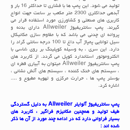
تولید می شود. این پمپ ها با فشاری تا حداکثر 16 بار و
آبدهی حداکثری 2300 متر مکعب بر ساعت جهت انواع
کاربری های صنعتی و کشاورزی مورد استفاده قرار می
گیرند. پمپ سانتریفیوژ
Allweiler
دارای بدنه و
پروانه ای چدنی می باشد که با مقاوم سازی مکانیکال
سیل توانایی پمپاژ آب داغ تا 100 درجه سانتی گراد را
دارد. این سری ، به وسیله کوپلینگ بر روی شاسی با
الکتروموتور استاندارد کوپل می گردد. از کاربرد های
پمپ سانتریفیوژ
Allweiler
میتوان به آبیاری قطره ای
، سیستم های خنک کننده ، سیستم های آتش نشانی ،
بوستر پمپ ها ، حرارت مرکزی و تهویه مطبوع و ….
اشاره کرد.
پمپ سانتریفیوژ
آلوایلر
Allweiler
به دلیل گستردگی
طیف تولید و همچنین مکانیزم فراگیر ، کاربرد های
بسیار فراوانی دارد که در ادامه چند مورد از آن ها ذکر
شده اند :