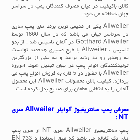
کالای باکیفیت در میان مصرف کنندگان پمپ در سراسر
جهان شناخته می شود.
Allweiler
یکی از قدیمی ترین برند های پمپ سازی
در سرتاسر جهان می باشد که در سال 1860 توسط
Gotthard Allweiler
در آلمان تاسیس شد . از بدو
تاسیس ،
Allweiler
با طرح مسیری هدفمند توانست
به روندی رو به رشد برسد و به یکی از بزرگترین
تولیدکنندگان انواع پمپ در جهان تبدیل شود. امروزه
Allweiler
با حضور در 5 قاره به فروش انواع پمپ می
پردازد. کیفیت بالای محصولات
Allweiler
این محصول
آلمانی را به انتخابی مطمئن برای صنایع بدل کرده است.
معرفی پمپ سانتریفیوژ آلوایلر
Allweiler
سری
:
NT
پمپ سانتریفیوژ
Allweiler
سری
NT
از سری پمپ
های تک کاناله می باشد که طبق استاندارد
EN 733