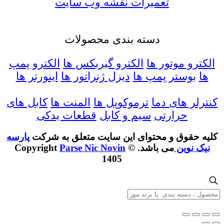
تعمیرات
نقشه وب سایت
دسته بندی محصولات
الکترو موتور ها
الکترو گیربکس ها
الکترو پمپ
ها
بوستر پمپ ها
دیزل ژنراتور ها
اینورتر ها
کنترلر های دما
ترموکوپل ها
المنت ها
کابل های
حرارتی
سیم و کابل
قطعات یدکی
کليه حقوق و محتوای اين سايت متعلق به شرکت
پارسه
نیک نوین
می باشد. Copyright
©
Parse Nic Novin
1405