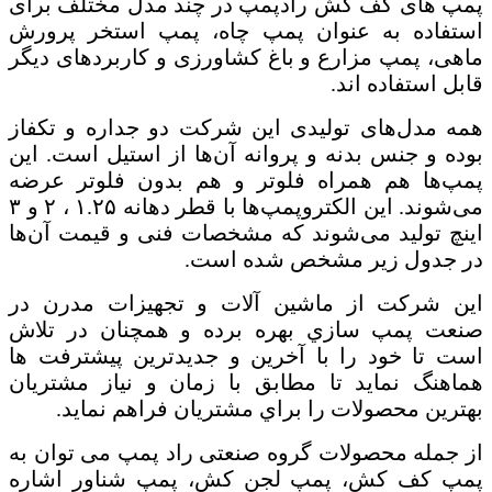
پمپ های کف کش رادپمپ در چند مدل مختلف برای
استفاده به عنوان پمپ چاه، پمپ استخر پرورش
ماهی، پمپ مزارع و باغ کشاورزی و کاربردهای دیگر
قابل استفاده ‌اند.
همه مدل‌های تولیدی این شرکت دو جداره و تکفاز
بوده و جنس بدنه و پروانه آن‌ها از استیل است. این
پمپ‌ها هم همراه فلوتر و هم بدون فلوتر عرضه
می‌شوند. این الکتروپمپ‌ها با قطر دهانه ۱.۲۵ ، ۲ و ۳
اینچ تولید می‌شوند که مشخصات فنی و قیمت آن‌ها
در جدول زیر مشخص شده است.
اين شركت از ماشين آلات و تجهيزات مدرن در
صنعت پمپ سازي بهره برده و همچنان در تلاش
است تا خود را با آخرين و جديدترين پيشترفت ها
هماهنگ نمايد تا مطابق با زمان و نياز مشتريان
بهترين محصولات را براي مشتريان فراهم نمايد.
از جمله محصولات گروه صنعتی راد پمپ می توان به
پمپ کف کش، پمپ لجن کش، پمپ شناور اشاره