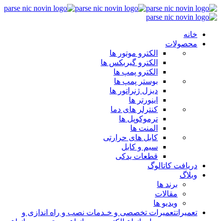
خانه
محصولات
الکترو موتور ها
الکترو گیربکس ها
الکترو پمپ ها
بوستر پمپ ها
دیزل ژنراتور ها
اینورتر ها
کنترلر های دما
ترموکوپل ها
المنت ها
کابل های حرارتی
سیم و کابل
قطعات یدکی
دریافت کاتالوگ
وبلاگ
برند ها
مقالات
ویدیو ها
تعمیرات
تعمیرات تخصصی و خـدمات نصب و راه اندازی و