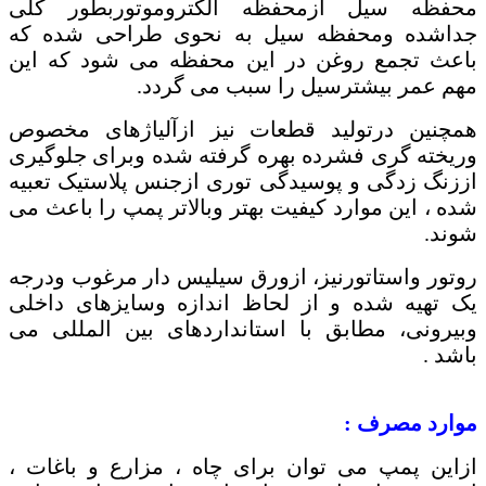
محفظه سیل ازمحفظه الکتروموتوربطور کلی
جداشده ومحفظه سیل به نحوی طراحی شده که
باعث تجمع روغن در این محفظه می شود که این
مهم عمر بیشترسیل را سبب می گردد.
همچنین درتولید قطعات نیز ازآلیاژهای مخصوص
وریخته گری فشرده بهره گرفته شده وبرای جلوگیری
اززنگ زدگی و پوسیدگی توری ازجنس پلاستیک تعبیه
شده ، این موارد کیفیت بهتر وبالاتر پمپ را باعث می
شوند.
روتور واستاتورنیز، ازورق سیلیس دار مرغوب ودرجه
یک تهیه شده و از لحاظ اندازه وسایزهای داخلی
وبیرونی، مطابق با استانداردهای بین المللی می
باشد .
موارد مصرف :
ازاین پمپ می توان برای چاه ، مزارع و باغات ،