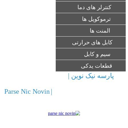
کنترلر های دما
ترموکوپل ها
المنت ها
کابل های حرارتی
سیم و کابل
قطعات یدکی
پارسه نیک نوین |
ارائه ماشین آلات و
تجهیزات صنعتی ، کشاورزی و ساختمانی
Parse Nic Novin
|
Providing machinery and
equipment for industrial , agricultural and
construction
شرکت پارسه نیک نوین با برخورداری از امتیاز
نمایندگی الکترو پمپ های ایتالیایی Pentax ، Ebara و