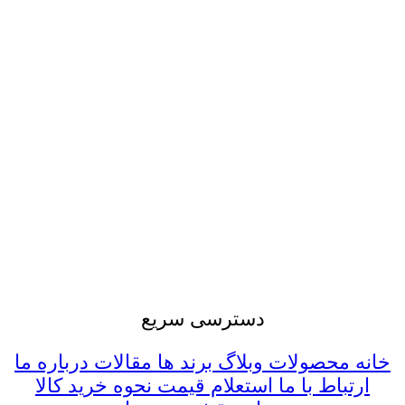
پمپ ایران و موتور سازان تبریز با گسترش حوزه
فعالیت های خود و همچنین بهره گیری از کادری
مجرب آماده همکاری می باشد. شرکت پارسه نیک
نوین با برخورداری از دو دهه تجربه ، سابقه همکاری
با شرکت ها و کارخانجات بزرگ ملی همچون جهاد
نصر ، مس سرچشمه ، سازمان پژوهش و فناوری
پتروشیمی ، گلگهر سیرجان ، شرکت آب و فاضلاب
ایران ، کارخانجات سیمان ، شرکت سوخت
راکتورهای هسته ای و دیگر شرکت ها را دارا می
باشد. ضمنا کارشناسان این مجموعه آمادگی خود را
جهت ارائه مشاوره فنی و مهندسی و همچنین تبادل
نظر در زمینه خطوط تولید موجود و یا توسعه طرح
های آتی اعلام می دارند.
دسترسی سریع
خانه
محصولات
وبلاگ
برند ها
مقالات
درباره ما
ارتباط با ما
استعلام قیمت
نحوه خرید کالا