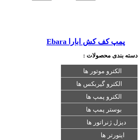
پمپ کف کش ابارا Ebara
دسته بندی محصولات :
الکترو موتور ها
الکترو گیربکس ها
الکترو پمپ ها
بوستر پمپ ها
دیزل ژنراتور ها
اینورتر ها