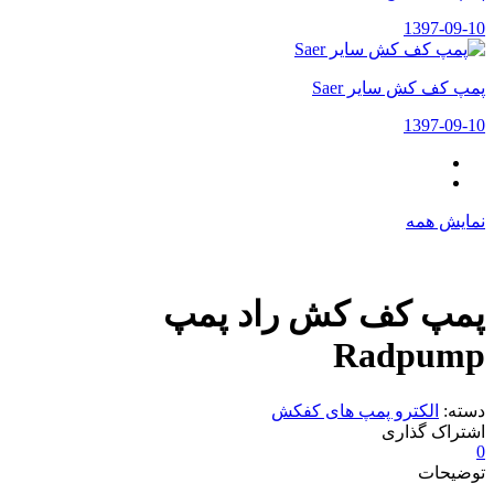
1397-09-10
پمپ کف کش سایر Saer
1397-09-10
نمایش همه
پمپ کف کش راد پمپ
Radpump
دسته:
الکترو پمپ های کفکش
اشتراک گذاری
0
توضیحات