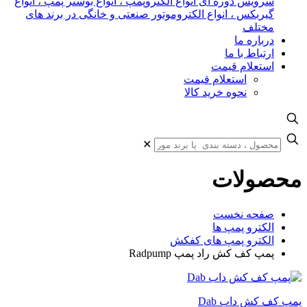
سرویس دوره ای انواع الکتروپمپ ، انواع بوستر پمپ ، انواع
گیربکس ، انواع الکتروموتور صنعتی و خانگی در برند های
مختلف
درباره ما
ارتباط با ما
استعلام قیمت
استعلام قیمت
نحوه خرید کالا
✕
محصولات
صفحه نخست
الکترو پمپ ها
الکترو پمپ های کفکش
پمپ کف کش راد پمپ Radpump
پمپ کف کش داب Dab