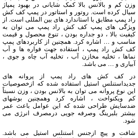
وزن کم و بالانس بالا کمک شایانی در بهبود پمپاژ
سیال کرده است. روتور و استاتور در پمپ کف کش
راد پمپ مطابق با استاندارد های بین المللی است. از
ویژگی های پمپ کف کش راد پمپ می توان به
کیفیت بالا ، دو جداره بودن ، تنوع محصول و قیمت
مناسب و … اشاره کرد. همچنین از کاربردهای پمپ
کف کش راد پمپ ، استفاده جهت فواره ها و آب
نماها ، تخلیه مخازن آب ، تخلیه آب چاه و جوی ،
آبیاری و … می باشد.
در کف کش های راد پمپ از پروانه های
جدیداستنلس استیل استفاده شده که ازخصوصیات
این نوع پروانه می توان به بالانس بودن ، وزن نسبتاً
کم ویکنواخت ، اشاره کرد وهمچنین بوشهای
ضدسایش طراحی شده که این عوامل باعث عمر
بیشتر بلبرینگ وصرفه جویی درمصرف انرژی می
شود.
شافت و پیچ ازجنس استنلس استیل می باشد.