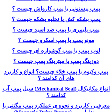
پمپ پیستونی یا پمپ کارواش چیست ؟
پمپ بشکه کش یا تخلیه بشکه چیست ؟
پمپ پلیمری یا پمپ ضد اسید چیست ؟
مونو پمپ یا پمپ اسکرو چیست ؟
لوب پمپ یا پمپ گوشواره ای چیست ؟
دوزینگ پمپ یا میترینگ پمپ چیست ؟
پمپ وکیوم یا پمپ خلاء چیست؟ انواع و کاربرد
های آن کدامند ؟
انواع مکانیکال (Mechanical Seal) سیل پمپ آب
کدامند ؟
معرفی ، کاربرد و نحوه ی عملکرد پمپ مگنتی یا