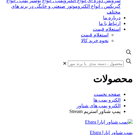
سرویس دوره ای انواع الکتروپمپ ، انواع بوستر پمپ ، انواع
گیربکس ، انواع الکتروموتور صنعتی و خانگی در برند های
مختلف
درباره ما
ارتباط با ما
استعلام قیمت
استعلام قیمت
نحوه خرید کالا
✕
محصولات
صفحه نخست
الکترو پمپ ها
الکترو پمپ های شناور
پمپ شناور استریم Stream
پمپ شناور ابارا Ebara