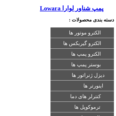
پمپ شناور لوارا Lowara
دسته بندی محصولات :
الکترو موتور ها
الکترو گیربکس ها
الکترو پمپ ها
بوستر پمپ ها
دیزل ژنراتور ها
اینورتر ها
کنترلر های دما
ترموکوپل ها