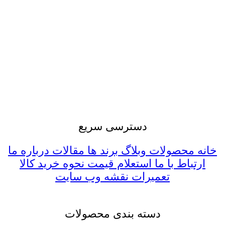
با شرکت ها و کارخانجات بزرگ ملی همچون جهاد
نصر ، مس سرچشمه ، سازمان پژوهش و فناوری
پتروشیمی ، گلگهر سیرجان ، شرکت آب و فاضلاب
ایران ، کارخانجات سیمان ، شرکت سوخت
راکتورهای هسته ای و دیگر شرکت ها را دارا می
باشد. ضمنا کارشناسان این مجموعه آمادگی خود را
جهت ارائه مشاوره فنی و مهندسی و همچنین تبادل
نظر در زمینه خطوط تولید موجود و یا توسعه طرح
های آتی اعلام می دارند.
دسترسی سریع
خانه
محصولات
وبلاگ
برند ها
مقالات
درباره ما
ارتباط با ما
استعلام قیمت
نحوه خرید کالا
تعمیرات
نقشه وب سایت
دسته بندی محصولات