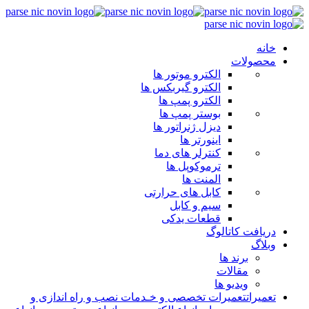
خانه
محصولات
الکترو موتور ها
الکترو گیربکس ها
الکترو پمپ ها
بوستر پمپ ها
دیزل ژنراتور ها
اینورتر ها
کنترلر های دما
ترموکوپل ها
المنت ها
کابل های حرارتی
سیم و کابل
قطعات یدکی
دریافت کاتالوگ
وبلاگ
برند ها
مقالات
ویدیو ها
تعمیرات
تعمیرات تخصصی و خـدمات نصب و راه اندازی و