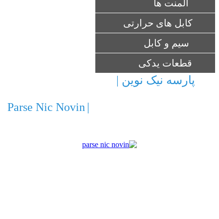
المنت ها
کابل های حرارتی
سیم و کابل
قطعات یدکی
پارسه نیک نوین |
ارائه ماشین آلات و
تجهیزات صنعتی ، کشاورزی و ساختمانی
Parse Nic Novin
|
Providing machinery and
equipment for industrial , agricultural and
construction
شرکت پارسه نیک نوین با برخورداری از امتیاز
نمایندگی الکترو پمپ های ایتالیایی Pentax ، Ebara و
پمپ ایران و موتور سازان تبریز با گسترش حوزه
فعالیت های خود و همچنین بهره گیری از کادری
مجرب آماده همکاری می باشد. شرکت پارسه نیک
نوین با برخورداری از دو دهه تجربه ، سابقه همکاری