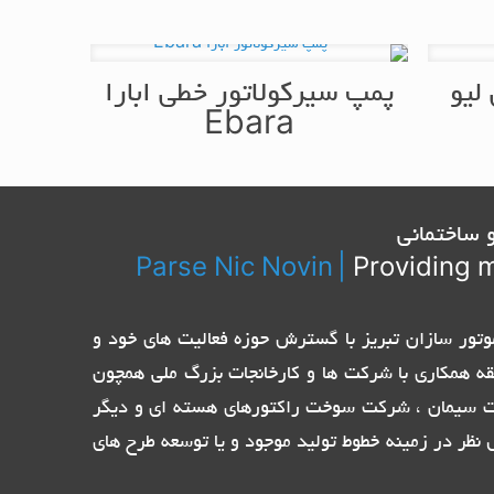
لیو
پمپ سیرکولاتور خطی ابارا
Ebara
 ساختمانی
Parse Nic Novin
|
Providing m
تیاز نمایندگی الکترو پمپ های ایتالیایی Pentax ، Ebara و پمپ ایران و موتور سازان تبریز با گسترش حوزه فعالیت های خود و
قه همکاری با شرکت ها و کارخانجات بزرگ ملی همچون
ات سیمان ، شرکت سوخت راکتورهای هسته ای و دیگر
نظر در زمینه خطوط تولید موجود و یا توسعه طرح های