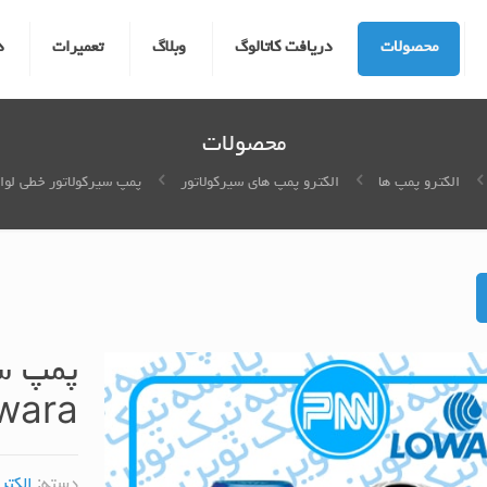
محصولات
دریافت کاتالوگ
وبلاگ
تعمیرات
د
محصولات
الکترو پمپ ها
الکترو پمپ های سیرکولاتور
پمپ سیرکولاتور خطی لوارا ara
پمپ سی
wara
دسته:
الکتر