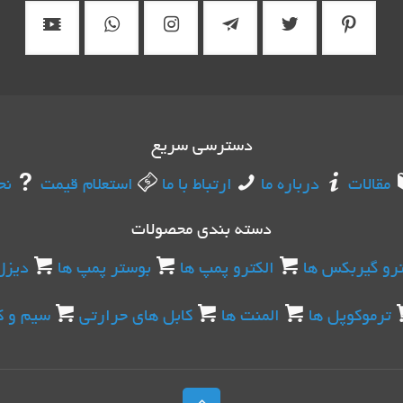
دسترسی سریع
مقالات
درباره ما
ارتباط با ما
استعلام قیمت
نح
دسته بندی محصولات
ترو گیربکس ها
الکترو پمپ ها
بوستر پمپ ها
دیزل
ترموکوپل ها
المنت ها
کابل های حرارتی
سیم و ک