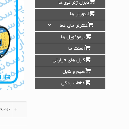
دیزل ژنراتور ها
اینورتر ها
کنترلر های دما
ترموکوپل ها
المنت ها
کابل های حرارتی
سیم و کابل
قطعات یدکی
توضیحا