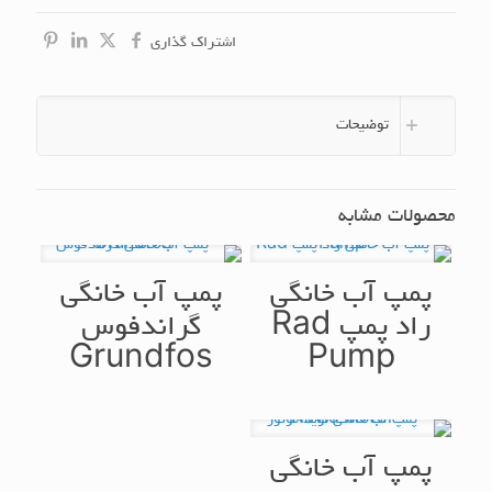
اشتراک گذاری
توضیحات
محصولات مشابه
پمپ آب خانگی
پمپ آب خانگی
راد پمپ Rad
گراندفوس
Grundfos
Pump
پمپ آب خانگی