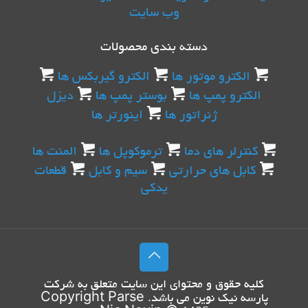
وب سایت
دسته بندی محصولات
الکترو موتور ها
الکترو گیربکس ها
الکترو پمپ ها
بوستر پمپ ها
دیزل
ژنراتور ها
اینورتر ها
کنترلر های دما
ترموکوپل ها
المنت ها
کابل های حرارتی
سیم و کابل
قطعات
یدکی
کليه حقوق و محتوای اين سايت متعلق به شرکت
پارسه نیک نوین
می باشد. Copyright
Parse