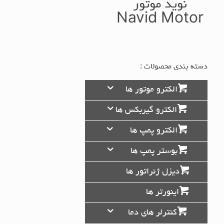
نوید موتور
Navid Motor
دسته بندی محصولات :
الکترو موتور ها
الکترو گیربکس ها
الکترو پمپ ها
بوستر پمپ ها
دیزل ژنراتور ها
اینورتر ها
کنترلر های دما