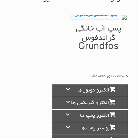
پمپ آب خانگی
گراندفوس
Grundfos
دسته بندی محصولات :
الکترو موتور ها
الکترو گیربکس ها
الکترو پمپ ها
بوستر پمپ ها