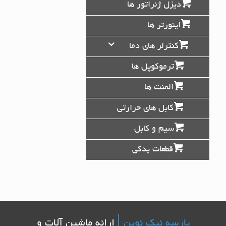
دیزل ژنراتور ها
اینورتر ها
کنترلر های دما
ترموکوپل ها
المنت ها
کابل های حرارتی
سیم و کابل
قطعات یدکی
پارسه نیک نوین |
ارائه ماشین آلات و