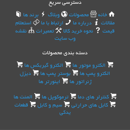
دسترسی سریع
خانه
محصولات
وبلاگ
برند ها
مقالات
درباره ما
ارتباط با ما
استعلام
قیمت
نحوه خرید کالا
تعمیرات
نقشه
وب سایت
دسته بندی محصولات
الکترو موتور ها
الکترو گیربکس ها
الکترو پمپ ها
بوستر پمپ ها
دیزل
ژنراتور ها
اینورتر ها
کنترلر های دما
ترموکوپل ها
المنت ها
کابل های حرارتی
سیم و کابل
قطعات
یدکی