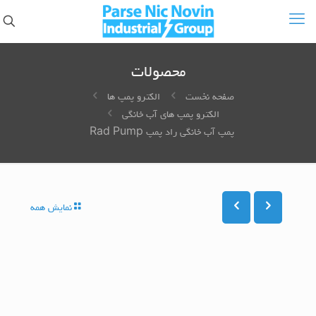
محصولات
صفحه نخست
الکترو پمپ ها
الکترو پمپ های آب خانگی
پمپ آب خانگی راد پمپ Rad Pump
نمایش همه