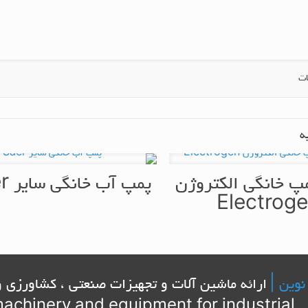
ت
ه
مپ خانگی الکتروژن
پمپ آب خانگی سایر Saer
Electrog
نوین |
ارائه ماشین آلات و تجهیزات صنعتی ، کشاورزی و
achinery and equipment for industrial , 