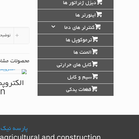
دیزل ژنراتور ها
اینورتر ها
کنترلر های دما
توضیحا
ترموکوپل ها
المنت ها
محصولات مشاب
کابل های حرارتی
سیم و کابل
الکتروپ
قطعات یدکی
en
پارسه نیک 
agricultural and construction