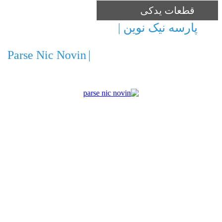
قطعات یدکی
پارسه نیک نوین |
ارائه ماشین آلات و
تجهیزات صنعتی ، کشاورزی و ساختمانی
Parse Nic Novin
|
Providing machinery and
equipment for industrial , agricultural and
construction
شرکت پارسه نیک نوین با برخورداری از امتیاز
نمایندگی الکترو پمپ های ایتالیایی Pentax ، Ebara و
پمپ ایران و موتور سازان تبریز با گسترش حوزه
فعالیت های خود و همچنین بهره گیری از کادری
مجرب آماده همکاری می باشد. شرکت پارسه نیک
نوین با برخورداری از دو دهه تجربه ، سابقه همکاری
با شرکت ها و کارخانجات بزرگ ملی همچون جهاد
نصر ، مس سرچشمه ، سازمان پژوهش و فناوری
پتروشیمی ، گلگهر سیرجان ، شرکت آب و فاضلاب
ایران ، کارخانجات سیمان ، شرکت سوخت