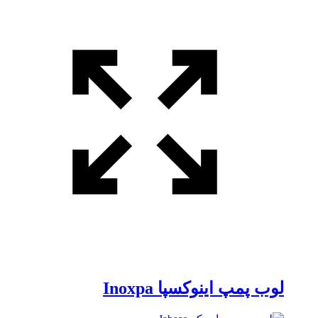
لوب پمپ اینوکسپا Inoxpa