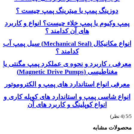
دوزینگ پمپ یا میترینگ پمپ چیست ؟
پمپ وکیوم یا پمپ خلاء چیست؟ انواع و کاربرد
های آن کدامند ؟
انواع مکانیکال (Mechanical Seal) سیل پمپ آب
کدامند ؟
معرفی ، کاربرد و نحوه ی عملکرد پمپ مگنتی یا
مغناطیسی (Magnetic Drive Pumps)
معرفی انواع استاندارد های پمپ و الکتروموتور
انواع شاسی پمپ و استاندارد های کوپله کاری و
انواع کوپلینگ و کاربرد های آن
‫5/5
محصولات مشابه