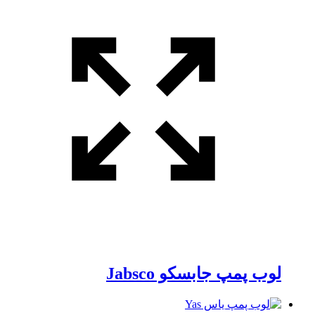
لوب پمپ جابسکو Jabsco