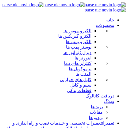
خانه
محصولات
الکترو موتور ها
الکترو گیربکس ها
الکترو پمپ ها
بوستر پمپ ها
دیزل ژنراتور ها
اینورتر ها
کنترلر های دما
ترموکوپل ها
المنت ها
کابل های حرارتی
سیم و کابل
قطعات یدکی
دریافت کاتالوگ
وبلاگ
برند ها
مقالات
ویدیو ها
تعمیرات
تعمیرات تخصصی و خـدمات نصب و راه اندازی و