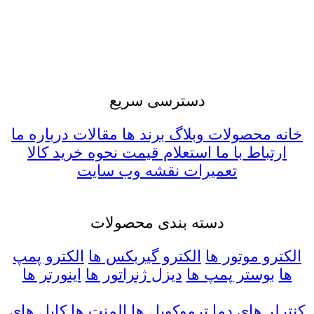
راکتورهای هسته ای و دیگر شرکت ها را دارا می
باشد. ضمنا کارشناسان این مجموعه آمادگی خود را
جهت ارائه مشاوره فنی و مهندسی و همچنین تبادل
نظر در زمینه خطوط تولید موجود و یا توسعه طرح
های آتی اعلام می دارند.
دسترسی سریع
خانه
محصولات
وبلاگ
برند ها
مقالات
درباره ما
ارتباط با ما
استعلام قیمت
نحوه خرید کالا
تعمیرات
نقشه وب سایت
دسته بندی محصولات
الکترو موتور ها
الکترو گیربکس ها
الکترو پمپ
ها
بوستر پمپ ها
دیزل ژنراتور ها
اینورتر ها
کنترلر های دما
ترموکوپل ها
المنت ها
کابل های