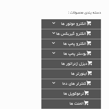
دسته بندی محصولات :
الکترو موتور ها
الکترو گیربکس ها
الکترو پمپ ها
بوستر پمپ ها
دیزل ژنراتور ها
اینورتر ها
کنترلر های دما
ترموکوپل ها
المنت ها