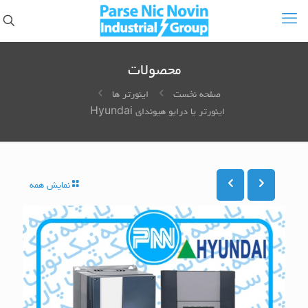
محصولات
صفحه نخست
اینورتر ها
اینورتر یا درایو هیوندای Hyundai
نمایش همه