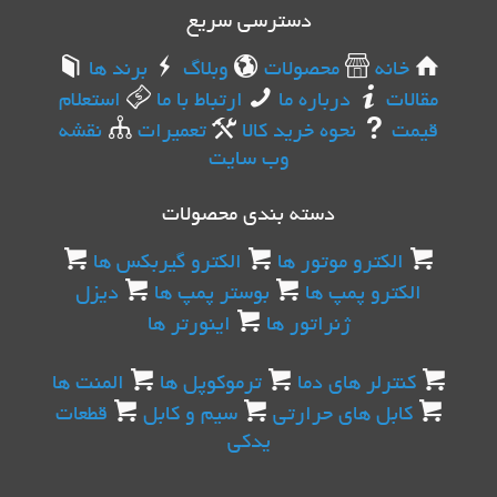
دسترسی سریع
خانه
محصولات
وبلاگ
برند ها
مقالات
درباره ما
ارتباط با ما
استعلام
قیمت
نحوه خرید کالا
تعمیرات
نقشه
وب سایت
دسته بندی محصولات
الکترو موتور ها
الکترو گیربکس ها
الکترو پمپ ها
بوستر پمپ ها
دیزل
ژنراتور ها
اینورتر ها
کنترلر های دما
ترموکوپل ها
المنت ها
کابل های حرارتی
سیم و کابل
قطعات
یدکی