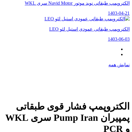
الکتروپمپ طبقاتی نوید موتور Navid Motor سری WKL
1403-04-21
الکتروپمپ طبقاتی عمودی استیل لئو LEO
1403-06-03
نمایش همه
الکتروپمپ فشار قوی طبقاتی
پمپیران Pump Iran سری WKL
و PCR