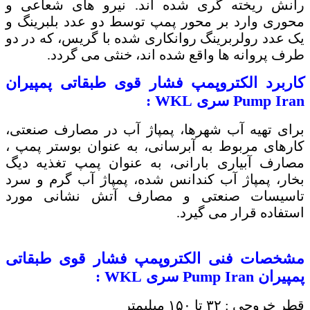
رانش ریخته گری شده اند. نیرو های شعاعی و
محوری وارد بر محور پمپ توسط دو عدد بلبرینگ و
یک عدد رولربرینگ روانکاری شده با گریس، که در دو
طرف پروانه ها واقع شده اند، خنثی می گردد.
کاربرد
الکتروپمپ فشار قوی طبقاتی پمپیران
Pump Iran
سری
WKL
:
برای تهیه آب شهرها، پمپاژ آب در مصارف صنعتی،
کارهای مربوط به آبرسانی، به عنوان بوستر پمپ ،
مصارف آبیاری بارانی، به عنوان پمپ تغذیه دیگ
بخار، پمپاژ آب کندانس شده، پمپاژ آب گرم و سرد
تاسیسات صنعتی و مصارف آتش نشانی مورد
استفاده قرار می گیرد.
مشخصات فنی
الکتروپمپ فشار قوی طبقاتی
پمپیران
Pump Iran
سری
WKL
:
قطر خروجی : ۳۲ تا ۱۵۰ میلیمتر