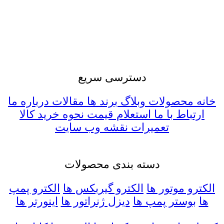
راکتورهای هسته ای و دیگر شرکت ها را دارا می
باشد. ضمنا کارشناسان این مجموعه آمادگی خود را
جهت ارائه مشاوره فنی و مهندسی و همچنین تبادل
نظر در زمینه خطوط تولید موجود و یا توسعه طرح
های آتی اعلام می دارند.
دسترسی سریع
خانه
محصولات
وبلاگ
برند ها
مقالات
درباره ما
ارتباط با ما
استعلام قیمت
نحوه خرید کالا
تعمیرات
نقشه وب سایت
دسته بندی محصولات
الکترو موتور ها
الکترو گیربکس ها
الکترو پمپ
ها
بوستر پمپ ها
دیزل ژنراتور ها
اینورتر ها