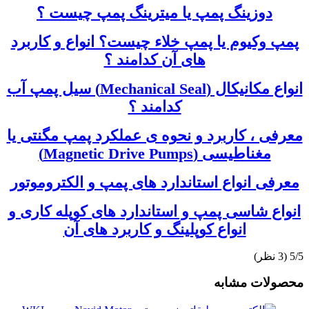
دوزینگ پمپ یا میترینگ پمپ چیست ؟
پمپ وکیوم یا پمپ خلاء چیست؟ انواع و کاربرد
های آن کدامند ؟
انواع مکانیکال (Mechanical Seal) سیل پمپ آب
کدامند ؟
معرفی ، کاربرد و نحوه ی عملکرد پمپ مگنتی یا
مغناطیسی (Magnetic Drive Pumps)
معرفی انواع استاندارد های پمپ و الکتروموتور
انواع شاسی پمپ و استاندارد های کوپله کاری و
انواع کوپلینگ و کاربرد های آن
‫5/5
محصولات مشابه