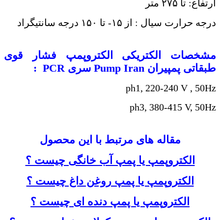
ارتفاع: تا ۲۷۵ متر
درجه حرارت سیال : از ۱۵- تا ۱۵۰ درجه سانتیگراد
مشخصات الکتریکی
الکتروپمپ فشار قوی
طبقاتی پمپیران
Pump Iran
سری
PCR
:
ph1, 220-240 V , 50Hz
ph3, 380-415 V, 50Hz
مقاله های مرتبط با این محصول
الکتروپمپ یا پمپ آب خانگی چیست ؟
الکتروپمپ یا پمپ روغن داغ چیست ؟
الکتروپمپ یا پمپ دنده ای چیست ؟