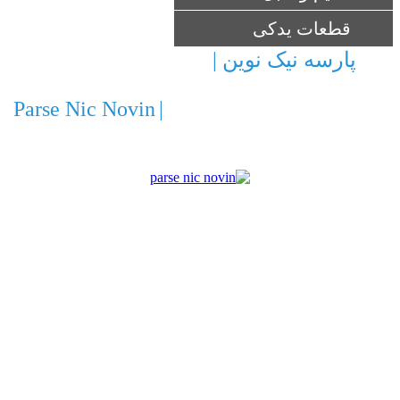
قطعات یدکی
پارسه نیک نوین |
ارائه ماشین آلات و
تجهیزات صنعتی ، کشاورزی و ساختمانی
Parse Nic Novin
|
Providing machinery and
equipment for industrial , agricultural and
construction
شرکت پارسه نیک نوین با برخورداری از امتیاز
نمایندگی الکترو پمپ های ایتالیایی Pentax ، Ebara و
پمپ ایران و موتور سازان تبریز با گسترش حوزه
فعالیت های خود و همچنین بهره گیری از کادری
مجرب آماده همکاری می باشد. شرکت پارسه نیک
نوین با برخورداری از دو دهه تجربه ، سابقه همکاری
با شرکت ها و کارخانجات بزرگ ملی همچون جهاد
نصر ، مس سرچشمه ، سازمان پژوهش و فناوری
پتروشیمی ، گلگهر سیرجان ، شرکت آب و فاضلاب
ایران ، کارخانجات سیمان ، شرکت سوخت