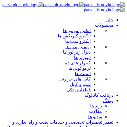
خانه
محصولات
الکترو موتور ها
الکترو گیربکس ها
الکترو پمپ ها
بوستر پمپ ها
دیزل ژنراتور ها
اینورتر ها
کنترلر های دما
ترموکوپل ها
المنت ها
کابل های حرارتی
سیم و کابل
قطعات یدکی
دریافت کاتالوگ
وبلاگ
برند ها
مقالات
ویدیو ها
تعمیرات
تعمیرات تخصصی و خـدمات نصب و راه اندازی و