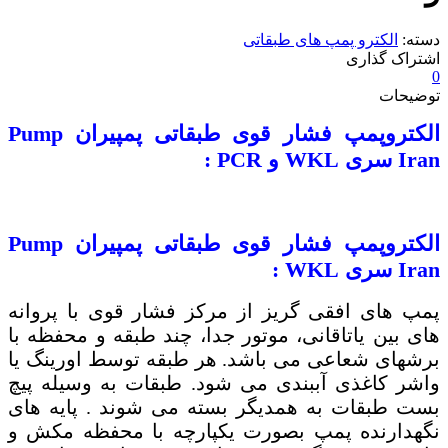
دسته:
الکترو پمپ های طبقاتی
اشتراک گذاری
0
توضیحات
الکتروپمپ فشار قوی طبقاتی پمپیران
Pump
Iran
سری
WKL
و
PCR
:
الکتروپمپ فشار قوی طبقاتی پمپیران
Pump
Iran
سری
WKL
:
پمپ های افقی گریز از مرکز فشار قوی با پروانه
های بین یاتاقانی، موتور جدا، چند طبقه و محفظه با
برشهای شعاعی می باشد. هر طبقه توسط اورینگ یا
واشر کاغذی آببندی می شود. طبقات به وسیله پیچ
بست طبقات به همدیگر بسته می شوند . پایه های
نگهدارنده پمپ بصورت یکپارچه با محفظه مکش و