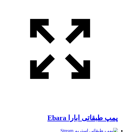
پمپ طبقاتی ابارا Ebara