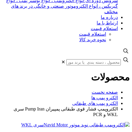
سرویس دوره ای انواع الکتروپمپ ، انواع بوستر پمپ ، انواع
گیربکس ، انواع الکتروموتور صنعتی و خانگی در برند های
مختلف
درباره ما
ارتباط با ما
استعلام قیمت
استعلام قیمت
نحوه خرید کالا
✕
محصولات
صفحه نخست
الکترو پمپ ها
الکترو پمپ های طبقاتی
الکتروپمپ فشار قوی طبقاتی پمپیران Pump Iran سری
WKL و PCR