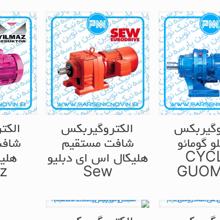
وگیربکس
الکتروگیربکس
الکت
و گومائو
شافت مستقیم
شافت
CYC
هلیکال اس ای دبلیو
هلیک
z
Sew
GUO