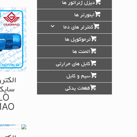
دیزل ژنراتور ها
اینورتر ها
کنترلر های دما
ترموکوپل ها
المنت ها
کابل های حرارتی
سیم و کابل
الکتر
سایکل
قطعات یدکی
LO
MAO