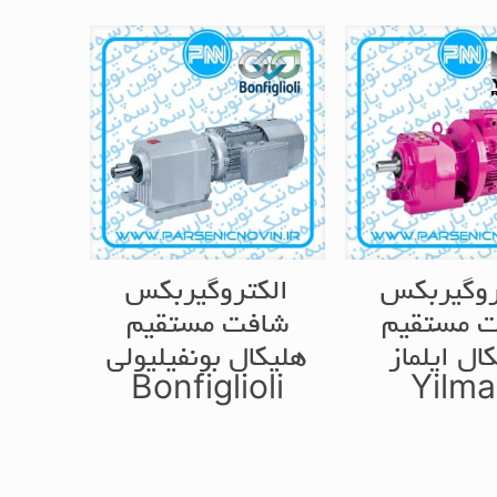
روگیربکس
الکتروگیربکس
 مستقیم
شافت مستقیم
ال ایلماز
هلیکال بونفیلیولی
Bonfiglioli
Yilma