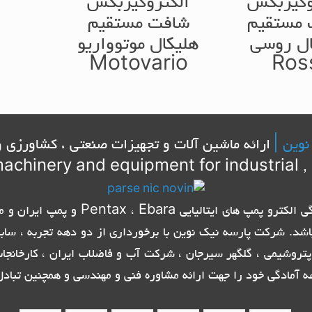
وگیربکس
الکتروگیربکس
مستقیم
شافت مستقیم
ال روسی
هلیکال موتوواریو
Motovario
Ros
نوین |
ارائه ماشین آلات و تجهیزات صنعتی ، کشاورزی و
achinery and equipment for industrial , 
شرکت پارسه نیک نوین با برخورداری از ام
اشد. شرکت پارسه نیک نوین با برخورداری از دو دهه تجربه ، ساب
تروشیمی ، گلگهر سیرجان ، شرکت آب و فاضلاب ایران ، کارخانج
ه آمادگی خود را جهت ارائه مشاوره فنی و مهندسی و همچنین تبادل 