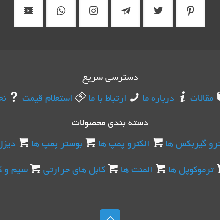
دسترسی سریع
مقالات
درباره ما
ارتباط با ما
استعلام قیمت
نح
دسته بندی محصولات
ترو گیربکس ها
الکترو پمپ ها
بوستر پمپ ها
دیزل
ترموکوپل ها
المنت ها
کابل های حرارتی
سیم و ک