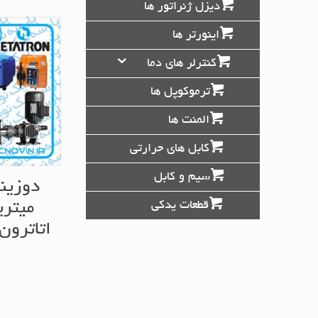
دیزل ژنراتور ها
اینورتر ها
کنترلر های دما
ترموکوپل ها
المنت ها
کابل های حرارتی
سیم و کابل
دوزین
میتر
قطعات یدکی
اتاترون tatron