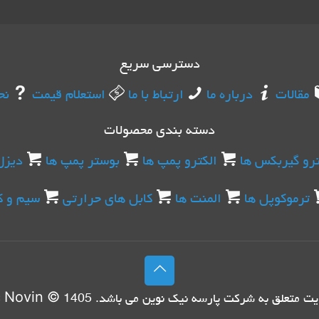
دسترسی سریع
مقالات
درباره ما
ارتباط با ما
استعلام قیمت
نح
دسته بندی محصولات
ترو گیربکس ها
الکترو پمپ ها
بوستر پمپ ها
دیزل
ترموکوپل ها
المنت ها
کابل های حرارتی
سیم و ک
ايت متعلق به شرکت
پارسه نیک نوین
می باشد. Copyright
© 1405
c Novin