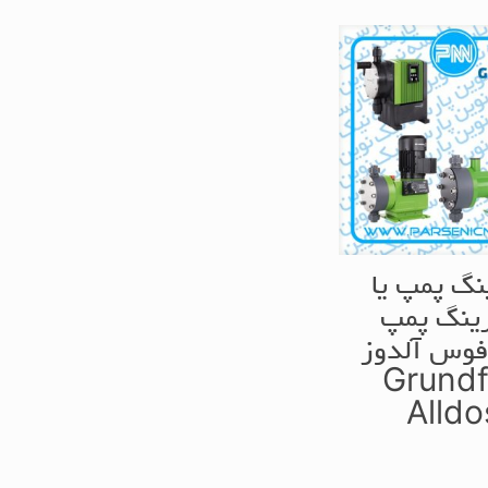
نگ پمپ یا
رینگ پمپ
فوس آلدوز
Grund
Alldo