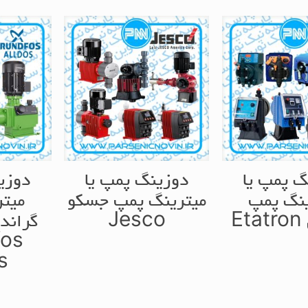
گ پمپ یا
دوزینگ پمپ یا
دوزی
ینگ پمپ
میترینگ پمپ جسکو
میت
E
Jesco
گراند
fos
s