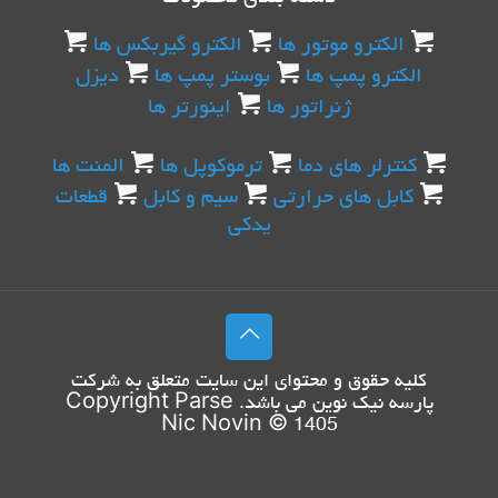
الکترو موتور ها
الکترو گیربکس ها
الکترو پمپ ها
بوستر پمپ ها
دیزل
ژنراتور ها
اینورتر ها
کنترلر های دما
ترموکوپل ها
المنت ها
کابل های حرارتی
سیم و کابل
قطعات
یدکی
کليه حقوق و محتوای اين سايت متعلق به شرکت
پارسه نیک نوین
می باشد. Copyright
Parse
Nic Novin
© 1405